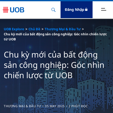
Đăng Nhập
óc Nhìn Kinh Doanh
UOB Explore
Chủ Đề
Thương Mại & Đầu Tư
Chu kỳ mới của bất động sản công nghiệp: Góc nhìn chiến lược
ết Nối Kỹ Thuật Số
từ UOB
Chu kỳ mới của bất động
hương Mại & Đầu Tư
sản công nghiệp: Góc nhìn
uản Lý Tài Chính
chiến lược từ UOB
THƯƠNG MẠI & ĐẦU TƯ
05 MAY 2025
2 PHÚT ĐỌC