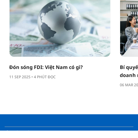
Đón sóng FDI: Việt Nam có gì?
Bí quyế
doanh 
11 SEP 2025 • 4 PHÚT ĐỌC
06 MAR 20
VỀ CHÚNG TÔI