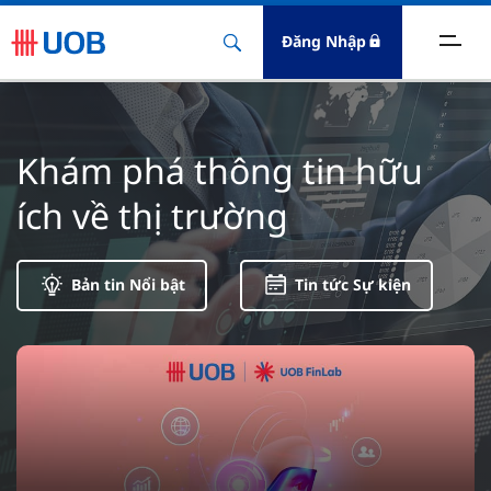
Đăng Nhập
óc Nhìn Kinh Doanh
Khám phá thông tin hữu
ết Nối Kỹ Thuật Số
ích về thị trường
hương Mại & Đầu Tư
uản Lý Tài Chính
Bản tin Nổi bật
Tin tức Sự kiện