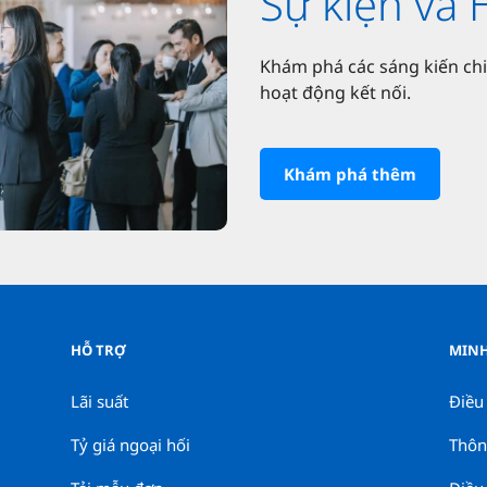
Sự kiện và
Khám phá các sáng kiến chi
hoạt động kết nối.
Khám phá thêm
HỖ TRỢ
MINH
Lãi suất
Điều
Tỷ giá ngoại hối
Thôn