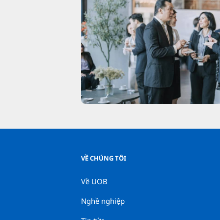
VỀ CHÚNG TÔI
Về UOB
Nghề nghiệp