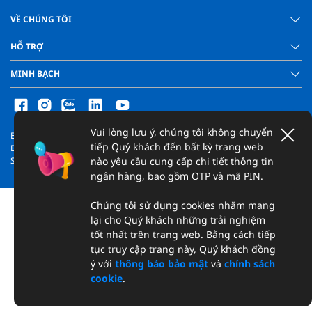
VỀ CHÚNG TÔI
HỖ TRỢ
MINH BẠCH
Vui lòng lưu ý, chúng tôi không chuyển
Bản quyền thuộc về Ngân hàng TNHH một thành viên United Overseas
tiếp Quý khách đến bất kỳ trang web
Bank (Việt Nam) © 2026
nào yêu cầu cung cấp chi tiết thông tin
Số đăng ký 0314922220. Tất cả các quyền được bảo hộ.
ngân hàng, bao gồm OTP và mã PIN.
Chúng tôi sử dụng cookies nhằm mang
lại cho Quý khách những trải nghiệm
tốt nhất trên trang web. Bằng cách tiếp
tục truy cập trang này, Quý khách đồng
ý với
thông báo bảo mật
và
chính sách
cookie
.